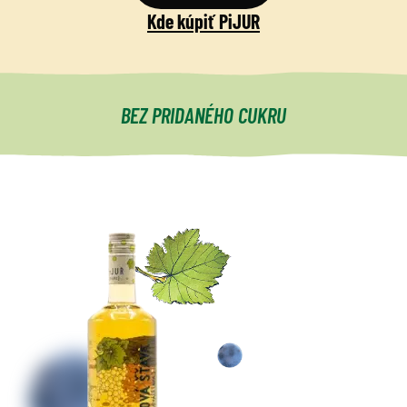
Kde kúpiť PiJUR
VYROBENÉ NA SLOVENSKU
BEZ PRIDANÉHO CUKRU
ZDRAVÉ ANTIOXIDANTY
PLNÝ VITAMÍNOV