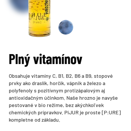
Plný vitamínov
Obsahuje vitamíny C, B1, B2, B6 a B9, stopové
prvky ako draslík, horčík, vápnik a železo a
polyfenoly s pozitívnym protizápalovým aj
antioxidačným účinkom. Naše hrozno je navyše
pestované v bio režime, bez akýchkoľvek
chemických prípravkov. PiJUR je proste [P:URE]
kompletne od základu.